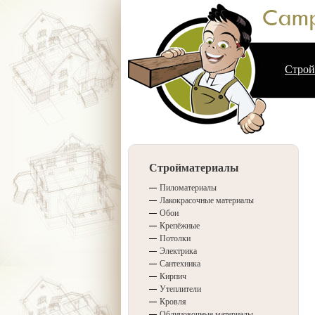
Строй
Стройматериалы
Пиломатериалы
Лакокрасочные материалы
Обои
Крепёжные
Потолки
Электрика
Сантехника
Кирпич
Утеплители
Кровля
Облицовочные материалы