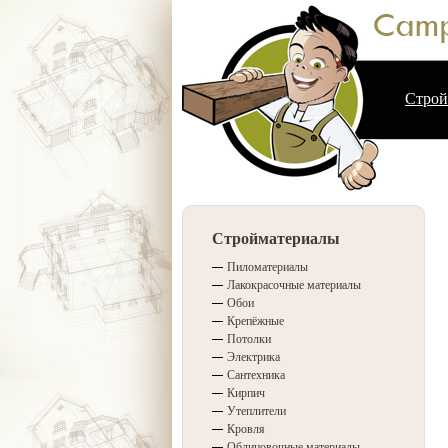
Строй
Стройматериалы
Пиломатериалы
Лакокрасочные материалы
Обои
Крепёжные
Потолки
Электрика
Сантехника
Кирпич
Утеплители
Кровля
Облицовочные материалы