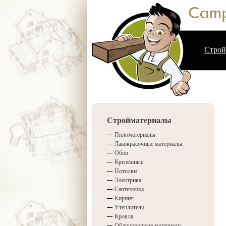
Строй
Стройматериалы
Пиломатериалы
Лакокрасочные материалы
Обои
Крепёжные
Потолки
Электрика
Сантехника
Кирпич
Утеплители
Кровля
Облицовочные материалы