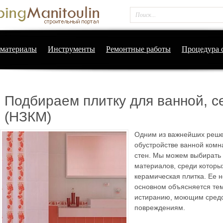
материалы
Инструменты
Ремонтные работы
Процедура 
Подбираем плитку для ванной, с
(НЗКМ)
Одним из важнейших реше
обустройстве ванной комн
стен. Мы можем выбирать 
материалов, среди которы
керамическая плитка. Ее 
основном объясняется тем,
истиранию, моющим средс
повреждениям.