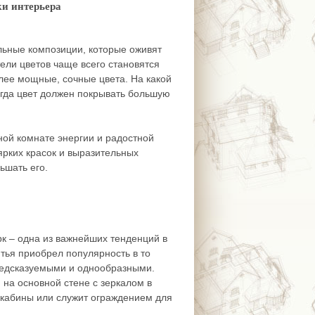
ки интерьера
льные композиции, которые оживят
ели цветов чаще всего становятся
лее мощные, сочные цвета. На какой
огда цвет должен покрывать большую
ной комнате энергии и радостной
рких красок и выразительных
ьшать его.
орк – одна из важнейших тенденций в
итья приобрел популярность в то
редсказуемыми и однообразными.
 на основной стене с зеркалом в
 кабины или служит ограждением для