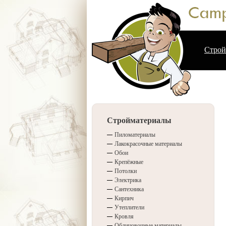
Строй
Стройматериалы
Пиломатериалы
Лакокрасочные материалы
Обои
Крепёжные
Потолки
Электрика
Сантехника
Кирпич
Утеплители
Кровля
Облицовочные материалы