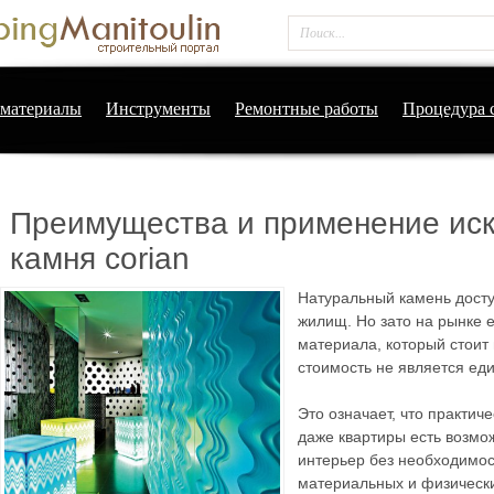
материалы
Инструменты
Ремонтные работы
Процедура 
Преимущества и применение иск
камня corian
Натуральный камень досту
жилищ. Но зато на рынке е
материала, который стоит
стоимость не является ед
Это означает, что практич
даже квартиры есть возмо
интерьер без необходимо
материальных и физически