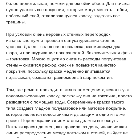
более щепетильная, нежели для оклейки обоев. Для начала
нужно удалить все покрытия, которые могут мешать – обои,
поблочный слой, отваливающуюся краску, заделать все
трещины.
При условии очень неровных стенных перегородок,
изначально нужно провести оштукатуривание стен по
уровню. Далее - сплошная шпаклевка, как минимум два
шара, и пришкуривание поверхностей. Заключительная фаза
– грунтовка. Можно ощутимо снизить расходы погрунтовав
стены – снизится расход краски и повысится качество
покрытия, поскольку краска медленно впитывается
но,высыхая, создается равномерный шар покрытия.
Там, где ремонт проходит в жилых помещениях, используют
водоэмульсионную краску, поскольку она не токсична, просто
разводится с помощью воды. Современные краски такого
типа создают гладкое полуматовое или матовое покрытие,
которое является водостойким и дышащим в одно и то же
время. Перед окрашиванием стены должны высохнуть.
Потолки красят до стен, как правило, за день, иначе четкая
линия распределения между потолком и стеной, выйдет не