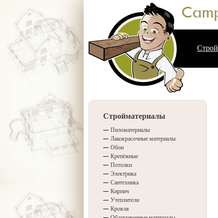
Строй
Стройматериалы
Пиломатериалы
Лакокрасочные материалы
Обои
Крепёжные
Потолки
Электрика
Сантехника
Кирпич
Утеплители
Кровля
Облицовочные материалы