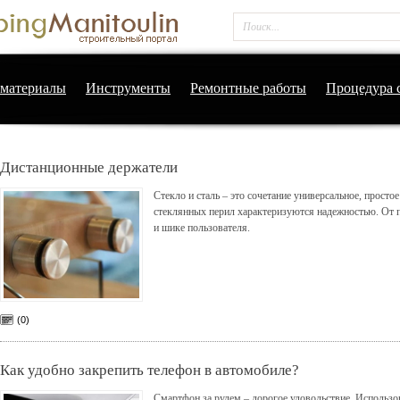
материалы
Инструменты
Ремонтные работы
Процедура 
Дистанционные держатели
Стекло и сталь – это сочетание универсальное, просто
стеклянных перил характеризуются надежностью. От п
и шике пользователя.
(0)
Как удобно закрепить телефон в автомобиле?
Смартфон за рулем – дорогое удовольствие. Использ