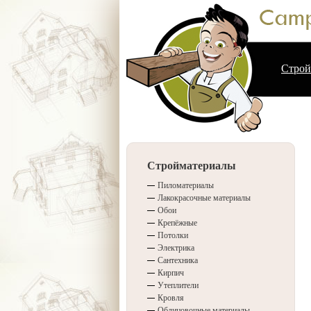
Строй
Стройматериалы
Пиломатериалы
Лакокрасочные материалы
Обои
Крепёжные
Потолки
Электрика
Сантехника
Кирпич
Утеплители
Кровля
Облицовочные материалы